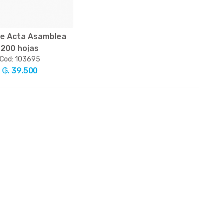
de Acta Asamblea
200 hojas
Cod: 103695
₲. 39.500
Un.
+