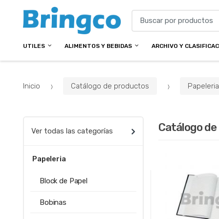
B
u
s
UTILES
ALIMENTOS Y BEBIDAS
ARCHIVO Y CLASIFICA
c
a
r
p
Inicio
Catálogo de productos
Papeleri
o
r
:
Catálogo de
Ver todas las categorías
Papeleria
Block de Papel
Bobinas