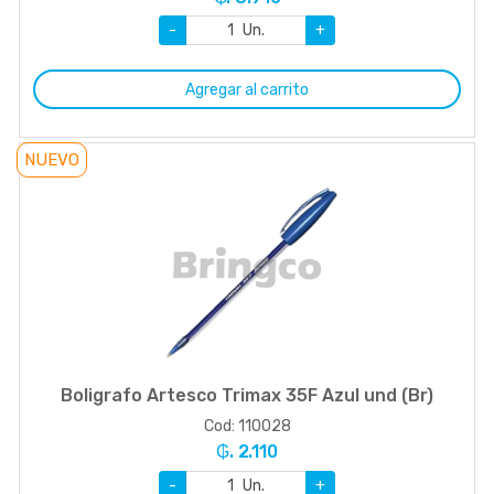
-
Un.
+
Agregar al carrito
NUEVO
Boligrafo Artesco Trimax 35F Azul und (Br)
Cod: 110028
₲. 2.110
-
Un.
+