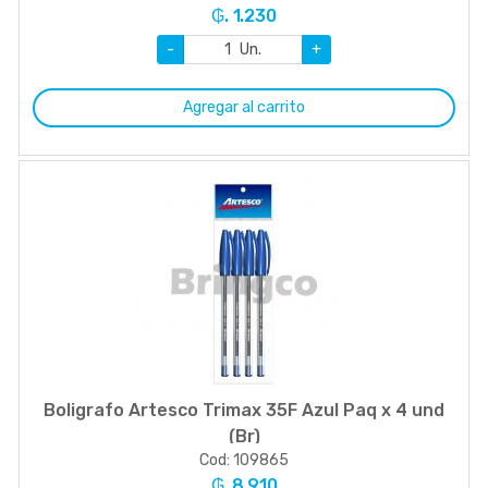
₲. 1.230
-
Un.
+
Agregar al carrito
Boligrafo Artesco Trimax 35F Azul Paq x 4 und
(Br)
Cod: 109865
₲. 8.910