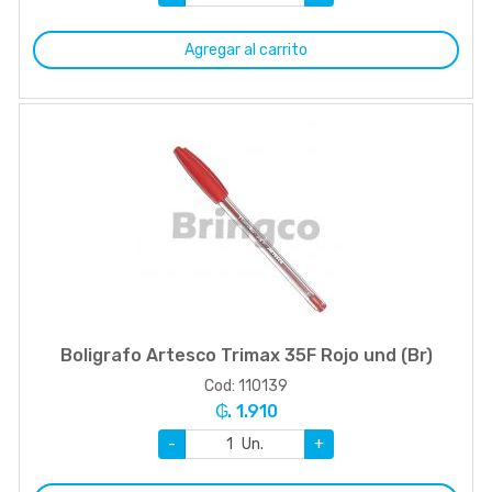
Agregar al carrito
Boligrafo Artesco Trimax 35F Rojo und (Br)
Cod: 110139
₲. 1.910
-
Un.
+