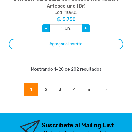
Artesco und (Br)
Cod: 110805
₲. 5.750
-
Un.
+
Agregar al carrito
Mostrando 1–20 de 202 resultados
1
2
3
4
5
Suscríbete al Mailing List