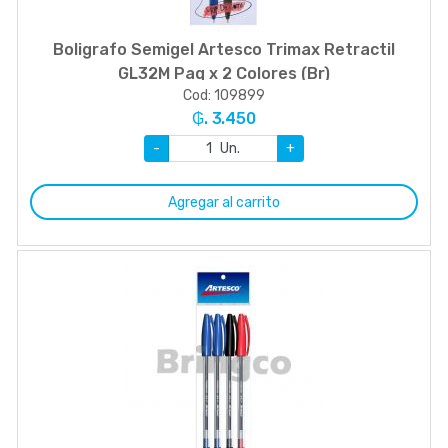
Boligrafo Semigel Artesco Trimax Retractil
GL32M Paq x 2 Colores (Br)
Cod: 109899
₲. 3.450
-
Un.
+
Agregar al carrito